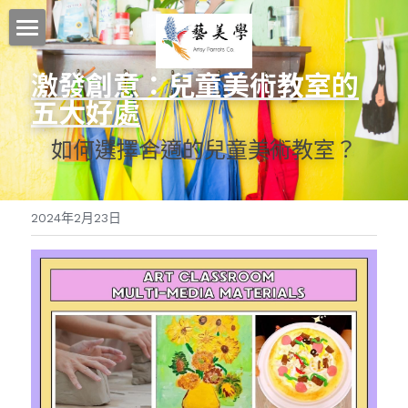
首頁
激發創意：兒童美術教室的
五大好處
關於藝美學
如何選擇合適的兒童美術教室？
探索更多
我們的理念
藝美學師資團隊
按年齡選課
藝美學部落格社群媒體
2024年2月23日
藝美學舞蹈教室租借 專業環境設備介紹
我們的教學系統
寶寶成長系列課程
幼兒課程
國內外冬夏令營
讓孩子愛上英語
兒童課程
舞蹈課程
CELT創意英語 - 探索英語學習的樂趣
國小素養共學基地
2026冬令營
青少年課程
音樂課程
ABC戲劇屋
英國皇家芭蕾舞蹈教學系統
多倫多生活藝術夏令營
放學後孩子最期待的地方在這裡
搜索
動感AI教學系統
全球教育英語教材的領航者
親子律動
藝美學音樂教學系統
過去國內營隊