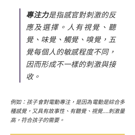
報名優惠體驗
幼兒塗鴉/寶寶塗鴉
最好的幼兒舞蹈基礎教育
2025夏令營
專注力
是指感官對刺激的反
應及選擇。人有視覺、聽
創藝美術教學系統
藝美學寶寶FunFun音樂，1-3歲兒童音
2024夏令營
樂啟蒙
覺、味覺、觸覺、嗅覺，五
2024冬令營
覺每個人的敏感程度不同，
2023夏令營
因而形成不一樣的刺激與接
收。
例如：孩子會對電動專注，是因為電動是綜合多
種感覺，又具有故事性、有聽覺、視覺....刺激量
高，符合孩子的需要。