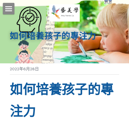
首頁
如何培養孩子的專注力
關於藝美學
探索更多
我們的理念
藝美學師資團隊
按年齡選課
藝美學部落格社群媒體
2022年6月28日
藝美學舞蹈教室租借 專業環境設備介紹
我們的教學系統
寶寶成長系列課程
如何培養孩子的專
幼兒課程
國內外冬夏令營
讓孩子愛上英語
兒童課程
舞蹈課程
CELT創意英語 - 探索英語學習的樂趣
國小素養共學基地
2026冬令營
注力
青少年課程
音樂課程
ABC戲劇屋
英國皇家芭蕾舞蹈教學系統
多倫多生活藝術夏令營
放學後孩子最期待的地方在這裡
搜索
動感AI教學系統
全球教育英語教材的領航者
親子律動
藝美學音樂教學系統
過去國內營隊