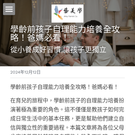
首頁
學齡前孩子自理能力培養全攻
略！爸媽必看！
關於藝美學
從小養成好習慣,讓孩子更獨立
探索更多
我們的理念
藝美學師資團隊
按年齡選課
藝美學部落格社群媒體
2024年12月12日
藝美學舞蹈教室租借 專業環境設備介紹
我們的教學系統
寶寶成長系列課程
學齡前孩子自理能力培養全攻略！爸媽必看！
幼兒課程
國內外冬夏令營
讓孩子愛上英語
在育兒的旅程中，學齡前孩子的自理能力培養扮
兒童課程
舞蹈課程
CELT創意英語 - 探索英語學習的樂趣
國小素養共學基地
2026冬令營
演著極為重要的角色。這不僅僅是教孩子如何完
成日常生活中的基本任務，更是幫助他們建立自
青少年課程
音樂課程
ABC戲劇屋
英國皇家芭蕾舞蹈教學系統
多倫多生活藝術夏令營
放學後孩子最期待的地方在這裡
搜索
信與獨立性的重要過程。本篇文章將為各位父母
動感AI教學系統
全球教育英語教材的領航者
親子律動
藝美學音樂教學系統
過去國內營隊