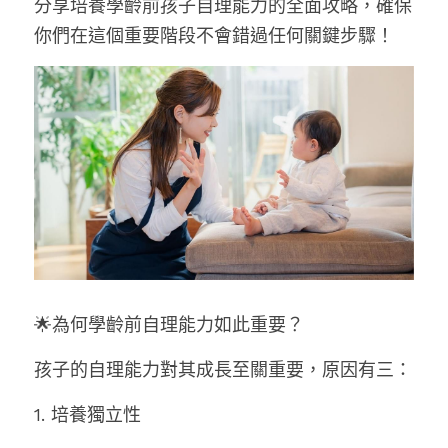
分享培養學齡前孩子自理能力的全面攻略，確保
報名優惠體驗
你們在這個重要階段不會錯過任何關鍵步驟！
幼兒塗鴉/寶寶塗鴉
最好的幼兒舞蹈基礎教育
2025夏令營
創藝美術教學系統
藝美學寶寶FunFun音樂，1-3歲兒童音
2024夏令營
樂啟蒙
2024冬令營
2023夏令營
🌟為何學齡前自理能力如此重要？
孩子的自理能力對其成長至關重要，原因有三：
1. 培養獨立性